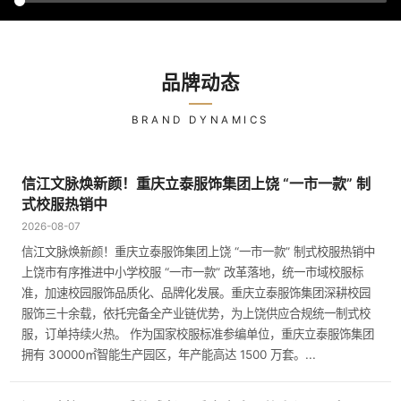
品牌动态
BRAND DYNAMICS
信江文脉焕新颜！重庆立泰服饰集团上饶 “一市一款” 制
式校服热销中
2026-08-07
信江文脉焕新颜！重庆立泰服饰集团上饶 “一市一款” 制式校服热销中
上饶市有序推进中小学校服 “一市一款” 改革落地，统一市域校服标
准，加速校园服饰品质化、品牌化发展。重庆立泰服饰集团深耕校园
服饰三十余载，依托完备全产业链优势，为上饶供应合规统一制式校
服，订单持续火热。 作为国家校服标准参编单位，重庆立泰服饰集团
拥有 30000㎡智能生产园区，年产能高达 1500 万套。...