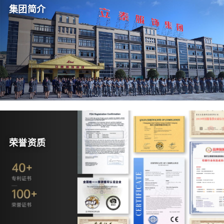
集团简介
荣誉资质