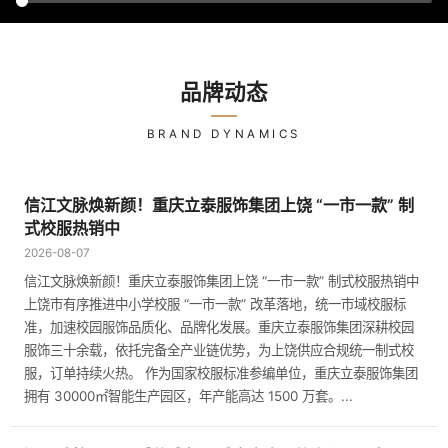
品牌动态
BRAND DYNAMICS
信江文脉焕新颜！重庆立泰服饰集团上饶 “一市一款” 制
式校服热销中
2026-08-07
信江文脉焕新颜！重庆立泰服饰集团上饶 “一市一款” 制式校服热销中
上饶市有序推进中小学校服 “一市一款” 改革落地，统一市域校服标
准，加速校园服饰品质化、品牌化发展。重庆立泰服饰集团深耕校园
服饰三十余载，依托完备全产业链优势，为上饶供应合规统一制式校
服，订单持续火热。 作为国家校服标准参编单位，重庆立泰服饰集团
拥有 30000㎡智能生产园区，年产能高达 1500 万套。...