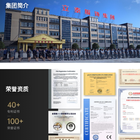
集团简介
荣誉资质