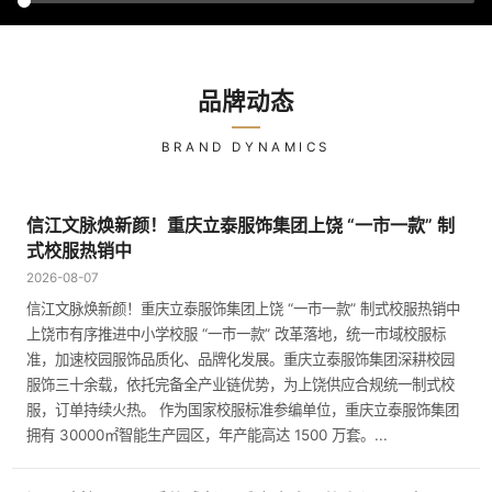
品牌动态
BRAND DYNAMICS
信江文脉焕新颜！重庆立泰服饰集团上饶 “一市一款” 制
式校服热销中
2026-08-07
信江文脉焕新颜！重庆立泰服饰集团上饶 “一市一款” 制式校服热销中
上饶市有序推进中小学校服 “一市一款” 改革落地，统一市域校服标
准，加速校园服饰品质化、品牌化发展。重庆立泰服饰集团深耕校园
服饰三十余载，依托完备全产业链优势，为上饶供应合规统一制式校
服，订单持续火热。 作为国家校服标准参编单位，重庆立泰服饰集团
拥有 30000㎡智能生产园区，年产能高达 1500 万套。...