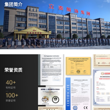
集团简介
荣誉资质