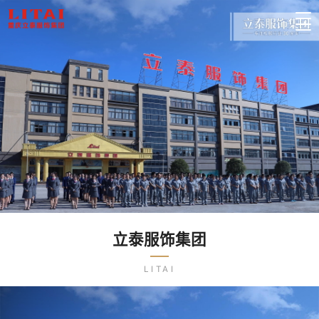
立泰服饰集团
LITAI